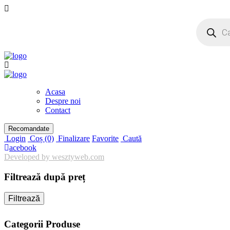
Products
search
Acasa
Despre noi
Contact
Recomandate
Login
Coș
(0)
Finalizare
Favorite
Caută
acebook
Developed by wesztyweb.com
Filtrează după preț
Filtrează
Categorii Produse