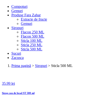
Compoturi
Gemuri
Produse Fara Zahar
Extracte de fructe
Gemuri
Siropuri
Flacon 250 ML
Flacon 500 ML
Sticla 100 ML
Sticla 250 ML
Sticla 500 ML
Sucuri
Zacusca
Prima pagină
>
Siropuri
> Sticla 500 ML
35.99 lei
Sirop con de brad ST 500 ml